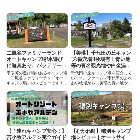
キャンプ場レビュー
キャンプ場レビュー
二風谷ファミリーランド
【美瑛】千代田の丘キャン
オートキャンプ場/水遊び
プ場/穴場‼牧場有！青い池
に遊具あり、バッテリーカ
等の有名観光地や白金温泉
ーでも遊べて子連れに嬉し
も近い！ファミリーで楽し
平取町の遊び場のあるキャンプ場
千代田の丘キャンプ場を紹介して
い遊び場充実のオートサイ
めるキャンプ場です！！
「二風谷ファミリーランドオート
います。ファームズ千代田のふれ
キャンプ場」のレビューです！！
あい牧場から、美瑛の青い池や白
トキャンプ場レビュー
バッテリーカーで遊べます！！
金温泉まで紹介しています。子連
キャンプ場レビュー
キャンプ場レビュー
れアウトドア情報です。
【子連れキャンプ安心！】
【むかわ町】穂別キャンプ
苫小牧アルテン完全ガイド
場レビュー｜オートサイ