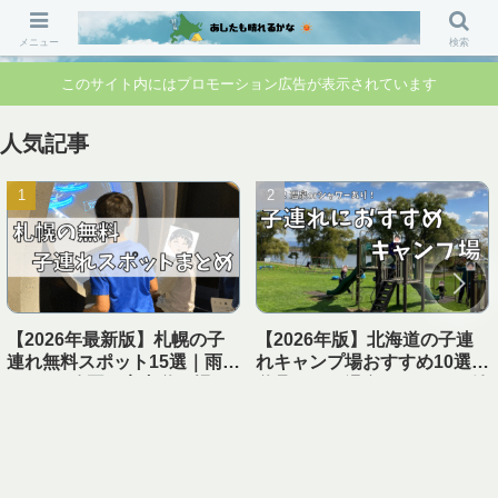
「行ってよかった」「準備して正解」 家族のお出かけ前の“不安”を“安心”に変
えるブログです。
メニュー
検索
このサイト内にはプロモーション広告が表示されています
人気記事
【2026年最新版】札幌の子
【2026年版】北海道の子連
連れ無料スポット15選｜雨の
れキャンプ場おすすめ10選｜
日OK・公園・室内遊び場ま
遊具あり＆温泉・シャワー付
とめ【1日遊べる】
き【実体験レビュー】