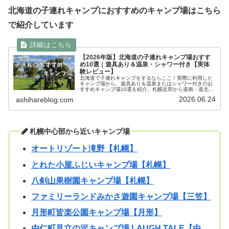
北海道の子連れキャンプにおすすめのキャンプ場はこちら
で紹介しています
【2026年版】北海道の子連れキャンプ場おすす
め10選｜遊具あり＆温泉・シャワー付き【実体
験レビュー】
北海道で子連れキャンプをするならここ！実際に利用した
キャンプ場から、遊具あり＆温泉またはシャワー付きのお
すすめキャンプ場10選を紹介。札幌近郊から道南・道北ま
で、子どもが楽しめるファミリー向けキャンプ場をまとめ
2026.06.24
ashihareblog.com
ました。
札幌中心部から近いキャンプ場
オートリゾート滝野【札幌】
とれた小屋ふじいキャンプ場【札幌】
八剣山果樹園キャンプ場【札幌】
ファミリーランドみかさ遊園キャンプ場【三笠】
月形町皆楽公園キャンプ場【月形】
由仁町見立の沢キャンプ場 LAUGH TALE【由