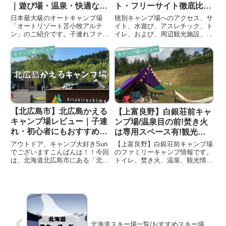
｜遊び場・温泉・快適な高
ト・フリーサイト徹底比
規格キャンプ場を紹介！
較！子連れファミリーにお
日本最大級のオートキャンプ場
穂別キャンプ場へのアクセス、サ
すすめ
「オートリゾート苫小牧アルテ
イト、水遊び、アスレチック、ト
ン」のご紹介です。子連れファミ
イレ、および、周辺観光施設、温
リーに嬉しい充実した設備や遊び
泉の紹介しています。子連れ情報
キャンプ場レビュー
キャンプ場レビュー
場を中心に紹介しております！！
です。
【北広島市】北広島かえる
【上富良野】白銀荘前キャ
キャンプ場レビュー｜子連
ンプ場/温泉目の前!焚き火
れ・初心者にもおすすめ！
は専用スペース有!観光情
設備がキレイで快適に過ご
報紹介！！
アウトドア、キャンプ大好きSun
【上富良野】白銀荘前キャンプ場
せる北海道のキャンプ場
でございますこんばんは！！今回
のファミリーキャンプ情報です。
は、北海道北広島市にある「北広
トイレ、焚き火、温泉、観光情報
島かえるキャンプ場」へ行ってき
を紹介しています。
ました♪今回はフリーオートサイ
ト（子ガエル側 ※親ガエル/子ガ
エルでエリア分けされていま
す) を利用しましたが、設備
が...
北海道スキー場一覧/おすすめスキー場