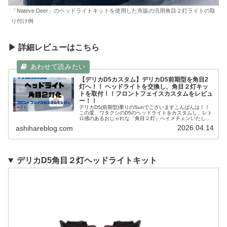
「Nateve Deer」のヘッドライトキットを使用した市販の汎用角目２灯ライトの取
り付け例
▶ 詳細レビューはこちら
【デリカD5カスタム】デリカD5前期型を角目2
灯へ！！ ヘッドライトを交換し、角目２灯キッ
トを取付！！フロントフェイスカスタムをレビュ
ー！！
デリカD5(前期型)乗りのSunでございますこんばんは！！
この度、ワタクシのD5のヘッドライトをカスタムし、レト
ロ感のあるおしゃれな「角目２灯」へイメチェンいたしま
した！！この角目２灯へのカスタムには札幌発のカスタム
2026.04.14
ashihareblog.com
ブランド「Nateve ...
デリカD5角目２灯ヘッドライトキット