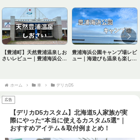
【豊浦町】天然豊浦温泉しお
豊浦海浜公園キャンプ場レビ
さいレビュー｜豊浦海浜公園
ュー｜海遊びも温泉も楽しめ
キャンプ場から徒歩で行ける
る！子連れにおすすめの海キ
温泉！
ャンプ場
ホーム
車
デリカD5
広告
【デリカD5カスタム】北海道5人家族が実
際にやった“本当に使えるカスタム5選”｜
おすすめアイテム＆取付例まとめ！