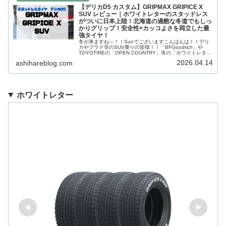
【デリカD5 カスタム】GRIPMAX GRIPICE X
SUV レビュー｜ホワイトレターのスタッドレス
がついに日本上陸！北海道の過酷な冬道でもしっ
かりグリップ！安全性×カッコよさを両立した最
強タイヤ！
冬が来ますね～！！Sunでございますこんばんは！！デリ
カやプラド等のSUV乗りの皆様！！「BFGoodrich」や
TOYOTIREの「OPEN COUNTRY」等の「ホワイトレタ
ー」はカッコイイですよね！！キャンプ・アウトドアとの
2026.04.14
ashihareblog.com
相性の良い...
ホワイトレター