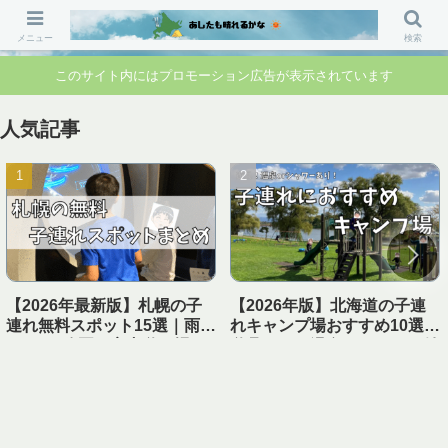
「行ってよかった」「準備して正解」 家族のお出かけ前の“不安”を“安心”に変
えるブログです。
メニュー
検索
このサイト内にはプロモーション広告が表示されています
人気記事
【2026年最新版】札幌の子
【2026年版】北海道の子連
連れ無料スポット15選｜雨の
れキャンプ場おすすめ10選｜
日OK・公園・室内遊び場ま
遊具あり＆温泉・シャワー付
とめ【1日遊べる】
き【実体験レビュー】