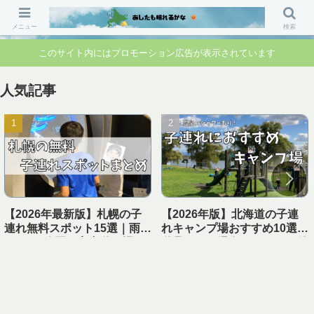
「行ってよかった」「準備して正解」 家族のお出かけ前の“不安”を“安心”に変
えるブログです。
メニュー
検索
このサイト内にはプロモーション広告が表示されています
人気記事
【2026年最新版】札幌の子
【2026年版】北海道の子連
連れ無料スポット15選｜雨の
れキャンプ場おすすめ10選｜
日OK・公園・室内遊び場ま
遊具あり＆温泉・シャワー付
とめ【1日遊べる】
き【実体験レビュー】