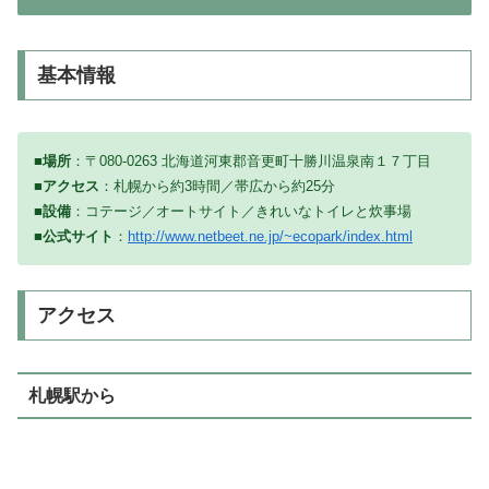
基本情報
■場所
：〒080-0263 北海道河東郡音更町十勝川温泉南１７丁目
■アクセス
：札幌から約3時間／帯広から約25分
■設備
：コテージ／オートサイト／きれいなトイレと炊事場
■公式サイト
：
http://www.netbeet.ne.jp/~ecopark/index.html
アクセス
札幌駅から