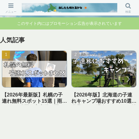
「行ってよかった」「準備して正解」 家族のお出かけ前の“不安”を“安心”に変
えるブログです。
メニュー
検索
このサイト内にはプロモーション広告が表示されています
人気記事
【2026年最新版】札幌の子
【2026年版】北海道の子連
連れ無料スポット15選｜雨の
れキャンプ場おすすめ10選｜
日OK・公園・室内遊び場ま
遊具あり＆温泉・シャワー付
とめ【1日遊べる】
き【実体験レビュー】