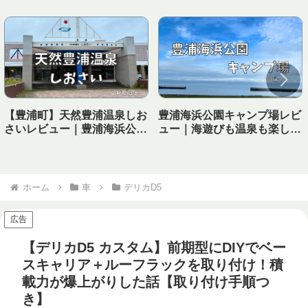
【豊浦町】天然豊浦温泉しお
豊浦海浜公園キャンプ場レビ
さいレビュー｜豊浦海浜公園
ュー｜海遊びも温泉も楽しめ
キャンプ場から徒歩で行ける
る！子連れにおすすめの海キ
温泉！
ャンプ場
ホーム
車
デリカD5
広告
【デリカD5 カスタム】前期型にDIYでベー
スキャリア＋ルーフラックを取り付け！積
載力が爆上がりした話【取り付け手順つ
き】