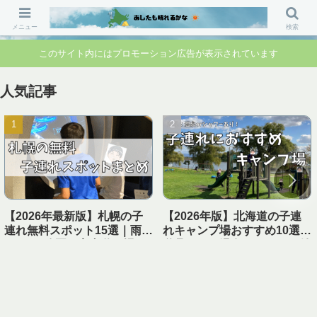
「行ってよかった」「準備して正解」 家族のお出かけ前の“不安”を“安心”に変
えるブログです。
メニュー
検索
このサイト内にはプロモーション広告が表示されています
人気記事
【2026年最新版】札幌の子
【2026年版】北海道の子連
連れ無料スポット15選｜雨の
れキャンプ場おすすめ10選｜
日OK・公園・室内遊び場ま
遊具あり＆温泉・シャワー付
とめ【1日遊べる】
き【実体験レビュー】