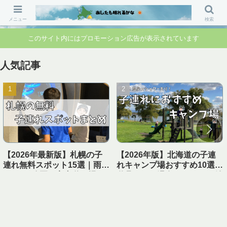
「行ってよかった」「準備して正解」 家族のお出かけ前の“不安”を“安心”に変
えるブログです。
メニュー
検索
このサイト内にはプロモーション広告が表示されています
人気記事
【2026年最新版】札幌の子
【2026年版】北海道の子連
連れ無料スポット15選｜雨の
れキャンプ場おすすめ10選｜
日OK・公園・室内遊び場ま
遊具あり＆温泉・シャワー付
とめ【1日遊べる】
き【実体験レビュー】