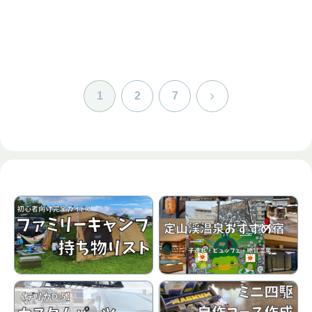
次
1
2
7
へ