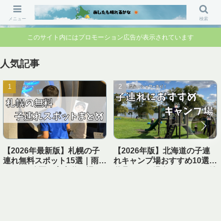
「行ってよかった」「準備して正解」 家族のお出かけ前の“不安”を“安心”に変
えるブログです。
メニュー
検索
このサイト内にはプロモーション広告が表示されています
人気記事
【2026年最新版】札幌の子
【2026年版】北海道の子連
連れ無料スポット15選｜雨の
れキャンプ場おすすめ10選｜
日OK・公園・室内遊び場ま
遊具あり＆温泉・シャワー付
とめ【1日遊べる】
き【実体験レビュー】