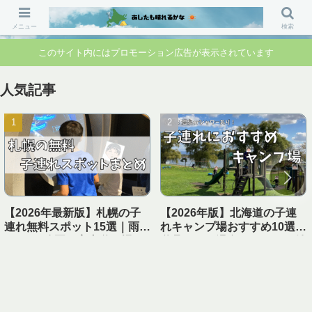
「行ってよかった」「準備して正解」 家族のお出かけ前の“不安”を“安心”に変
えるブログです。
メニュー
検索
このサイト内にはプロモーション広告が表示されています
人気記事
【2026年最新版】札幌の子
【2026年版】北海道の子連
連れ無料スポット15選｜雨の
れキャンプ場おすすめ10選｜
日OK・公園・室内遊び場ま
遊具あり＆温泉・シャワー付
とめ【1日遊べる】
き【実体験レビュー】