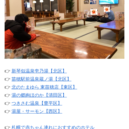
👉
新琴似温泉壱乃湯【北区】
👉
苗穂駅前温泉蔵ノ湯【北区】
👉
北のたまゆら 東苗穂店【東区】
👉
湯の郷絢ほのか【清田区】
👉
つきさむ温泉【豊平区】
👉
湯屋・サーモン【西区】
👉
札幌で赤ちゃん連れにおすすめのホテル