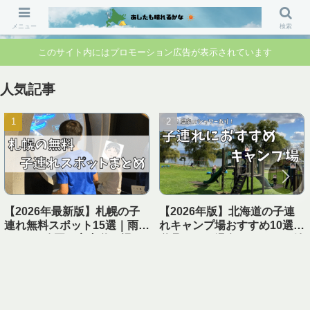
「行ってよかった」「準備して正解」 家族のお出かけ前の“不安”を“安心”に変
えるブログです。
メニュー
検索
このサイト内にはプロモーション広告が表示されています
人気記事
【2026年最新版】札幌の子
【2026年版】北海道の子連
連れ無料スポット15選｜雨の
れキャンプ場おすすめ10選｜
日OK・公園・室内遊び場ま
遊具あり＆温泉・シャワー付
とめ【1日遊べる】
き【実体験レビュー】