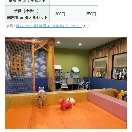
湯着 or タオルセット
子供（小学生）
300円
350円
館内着 or タオルセット
参照：
湯処ほのか 厚別東通り（北広島）公式サイト
より