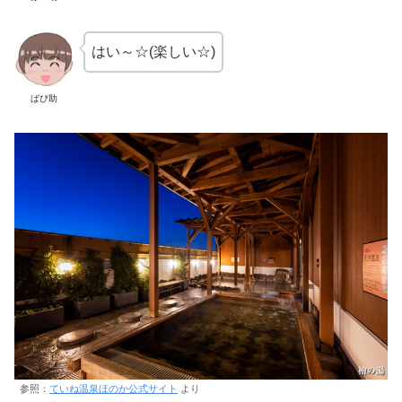
はい～☆(楽しい☆)
ぱぴ助
参照：
ていね温泉ほのか公式サイト
より