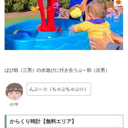
ぱぴ助（三男）の水遊びに付き合うぷ～助（次男）
んぶ～☆（ちゃぷちゃぷ☆）
ぱぴ助
からくり時計【無料エリア】