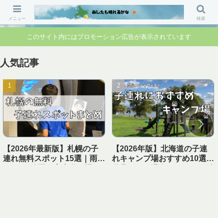
「行ってよかった」「準備して正解」 家族のお出かけ前の“不安”を“安心”に変
えるブログです。
メニュー
検索
このサイト内にはプロモーション広告が表示されています
人気記事
【2026年最新版】札幌の子
【2026年版】北海道の子連
連れ無料スポット15選｜雨の
れキャンプ場おすすめ10選｜
日OK・公園・室内遊び場ま
遊具あり＆温泉・シャワー付
とめ【1日遊べる】
き【実体験レビュー】