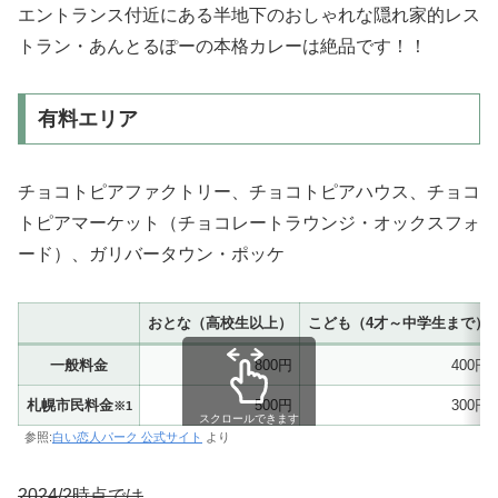
エントランス付近にある半地下のおしゃれな隠れ家的レス
トラン・あんとるぽーの本格カレーは絶品です！！
有料エリア
チョコトピアファクトリー、チョコトピアハウス、チョコ
トピアマーケット（チョコレートラウンジ・オックスフォ
ード）、ガリバータウン・ポッケ
おとな（高校生以上）
こども（4才～中学生まで）
一般料金
800円
400円
札幌市民料金
500円
300円
※1
スクロールできます
参照:
白い恋人パーク 公式サイト
より
2024/2時点では