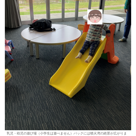
乳児・幼児の遊び場（小学生は遊べません）バックには噴火湾の絶景が広がりま