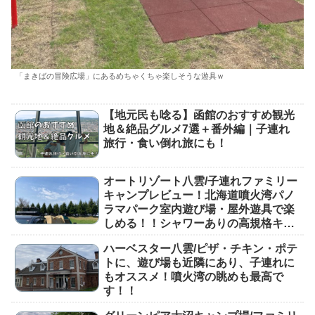
「まきばの冒険広場」にあるめちゃくちゃ楽しそうな遊具ｗ
【地元民も唸る】函館のおすすめ観光
地＆絶品グルメ7選＋番外編｜子連れ
旅行・食い倒れ旅にも！
オートリゾート八雲/子連れファミリー
キャンプレビュー！北海道噴火湾パノ
ラマパーク室内遊び場・屋外遊具で楽
しめる！！シャワーありの高規格キャ
ンプ場！！！
ハーベスター八雲/ピザ・チキン・ポテ
トに、遊び場も近隣にあり、子連れに
もオススメ！噴火湾の眺めも最高で
す！！