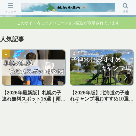
「行ってよかった」「準備して正解」 家族のお出かけ前の“不安”を“安心”に変
えるブログです。
メニュー
検索
このサイト内にはプロモーション広告が表示されています
人気記事
【2026年最新版】札幌の子
【2026年版】北海道の子連
連れ無料スポット15選｜雨の
れキャンプ場おすすめ10選｜
日OK・公園・室内遊び場ま
遊具あり＆温泉・シャワー付
とめ【1日遊べる】
き【実体験レビュー】