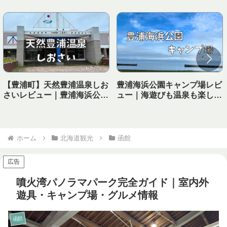
【豊浦町】天然豊浦温泉しお
豊浦海浜公園キャンプ場レビ
さいレビュー｜豊浦海浜公園
ュー｜海遊びも温泉も楽しめ
キャンプ場から徒歩で行ける
る！子連れにおすすめの海キ
温泉！
ャンプ場
ホーム
北海道観光
函館
広告
噴火湾パノラマパーク完全ガイド｜室内外
遊具・キャンプ場・グルメ情報
函館