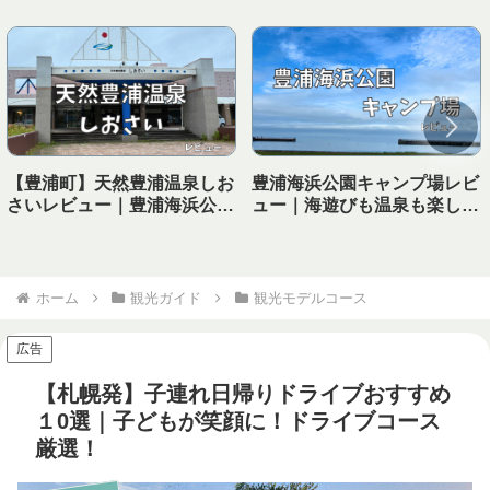
【豊浦町】天然豊浦温泉しお
豊浦海浜公園キャンプ場レビ
さいレビュー｜豊浦海浜公園
ュー｜海遊びも温泉も楽しめ
キャンプ場から徒歩で行ける
る！子連れにおすすめの海キ
温泉！
ャンプ場
ホーム
観光ガイド
観光モデルコース
広告
【札幌発】子連れ日帰りドライブおすすめ
１0選｜子どもが笑顔に！ドライブコース
厳選！