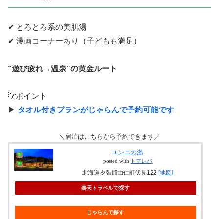
✔ とろとろ系の美肌湯
✔ 漫画コーナーあり（子どもも満足）
“遊び疲れ→温泉”の黄金ルート
💡ポイント
▶
タオル付きプランがじゃらんで予約可能です
＼宿泊はこちらから予約できます／
ユンニの湯
posted with
トマレバ
北海道夕張郡由仁町伏見122
[地図]
楽天トラベルで探す
じゃらんで探す