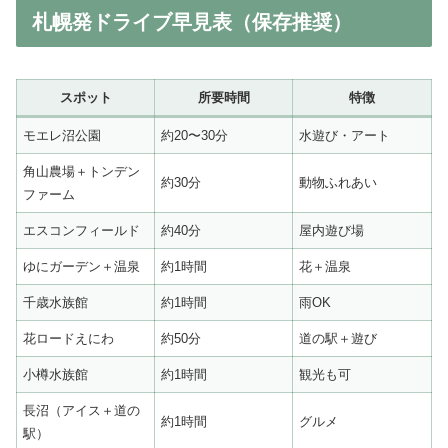
札幌発ドライブ早見表（保存推奨）
スポット
所要時間
特徴
モエレ沼公園
約20〜30分
水遊び・アート
角山農場＋トンデン
約30分
動物ふれあい
ファーム
エスコンフィールド
約40分
屋内遊び場
ゆにガーデン＋温泉
約1時間
花＋温泉
千歳水族館
約1時間
雨OK
花ロードえにわ
約50分
道の駅＋遊び
小樽水族館
約1時間
観光も可
長沼（アイス＋道の
約1時間
グルメ
駅）