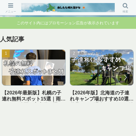
「行ってよかった」「準備して正解」 家族のお出かけ前の“不安”を“安心”に変
えるブログです。
メニュー
検索
このサイト内にはプロモーション広告が表示されています
人気記事
【2026年最新版】札幌の子
【2026年版】北海道の子連
連れ無料スポット15選｜雨の
れキャンプ場おすすめ10選｜
日OK・公園・室内遊び場ま
遊具あり＆温泉・シャワー付
とめ【1日遊べる】
き【実体験レビュー】