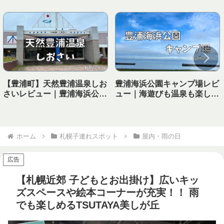
【豊浦町】天然豊浦温泉しお
豊浦海浜公園キャンプ場レビ
さいレビュー｜豊浦海浜公園
ュー｜海遊びも温泉も楽しめ
キャンプ場から徒歩で行ける
る！子連れにおすすめの海キ
温泉！
ャンプ場
ホーム
札幌子連れスポット
屋内・雨の日
広告
【札幌近郊 子どもとお出掛け】広いキッ
ズスペースや絵本コーナーが充実！！ 雨
でも楽しめるTSUTAYA美しが丘