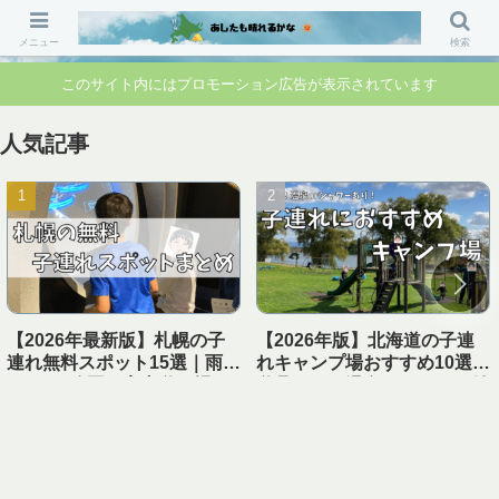
「行ってよかった」「準備して正解」 家族のお出かけ前の“不安”を“安心”に変
えるブログです。
メニュー
検索
このサイト内にはプロモーション広告が表示されています
人気記事
【2026年最新版】札幌の子
【2026年版】北海道の子連
連れ無料スポット15選｜雨の
れキャンプ場おすすめ10選｜
日OK・公園・室内遊び場ま
遊具あり＆温泉・シャワー付
とめ【1日遊べる】
き【実体験レビュー】