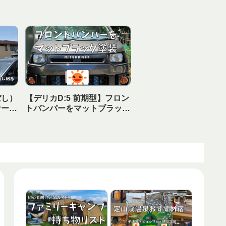
ぼし）
【デリカD:5 前期型】フロン
ケーキ
トバンパーをマットブラック
茶がう
塗装！部品を外さずDIYでイ
すめの
メチェンする方法を徹底解説