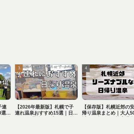
子連
【2026年最新版】札幌で子
【保存版】札幌近郊の
0選｜
連れ温泉おすすめ15選｜日帰
帰り温泉まとめ｜大人50
ワー付
りOK・予約可・赤ちゃん歓
以下で楽しめる格安温
迎まとめ