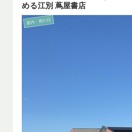
める江別 蔦屋書店
屋内・雨の日