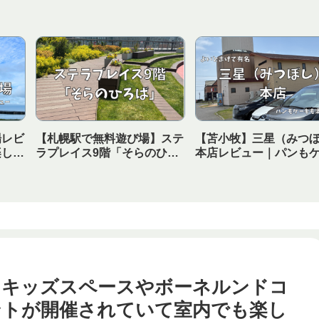
場レビ
【札幌駅で無料遊び場】ステ
【苫小牧】三星（みつ
楽しめ
ラプレイス9階「そらのひろ
本店レビュー｜パンも
の海キ
ば」をレビュー！買い物つい
も楽しめる！無料の紅
でに子どもが遊べる穴場スポ
れしい子連れにもおす
ット
お店
】キッズスペースやボーネルンドコ
ントが開催されていて室内でも楽し