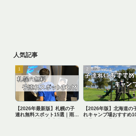
人気記事
【2026年最新版】札幌の子
【2026年版】北海道の
連れ無料スポット15選｜雨の
れキャンプ場おすすめ1
日OK・公園・室内遊び場ま
遊具あり＆温泉・シャ
とめ【1日遊べる】
き【実体験レビュー】