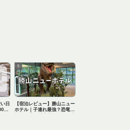
安い日
【宿泊レビュー】勝山ニュー
0円
ホテル｜子連れ最強？恐竜博
泉
物館10分の神立地ホテルを本
音解説