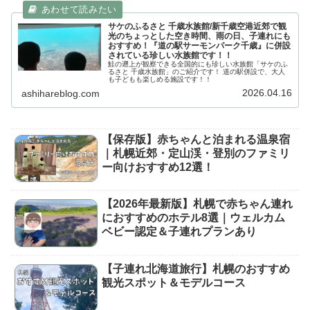
サケのふるさと 千歳水族館/新千歳空港近郊で観
光のちょっとした空き時間、雨の日、子連れにも
おすすめ！『道の駅サーモンパーク千歳』に併設
されている珍しい水族館です！！
鮭の遡上が観察できる全国的にも珍しい水族館「サケのふ
るさと 千歳水族館」のご紹介です！ 道の駅併設で、大人
も子どもも楽しめる施設です！！
2026.04.16
ashihareblog.com
【保存版】赤ちゃんと泊まれる温泉宿
｜札幌近郊・定山渓・登別のファミリ
ー向けおすすめ12選！
【2026年最新版】札幌で赤ちゃん連れ
におすすめのホテル8選｜ウェルカム
ベビー認定＆子連れプランあり
【子連れ北海道旅行】札幌のおすすめ
観光スポット＆モデルコース