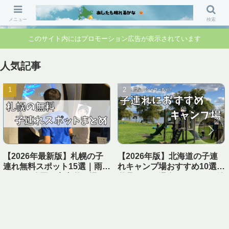
「行ってよかった」「準備して正解」 家族のお出かけ前の“不安”を“安心”に変
えるブログです。
メニュー
検索
このサイト内にはプロモーション広告が表示されています
人気記事
【2026年最新版】札幌の子
【2026年版】北海道の子連
連れ無料スポット15選｜雨の
れキャンプ場おすすめ10選｜
日OK・公園・室内遊び場ま
遊具あり＆温泉・シャワー付
とめ【1日遊べる】
き【実体験レビュー】