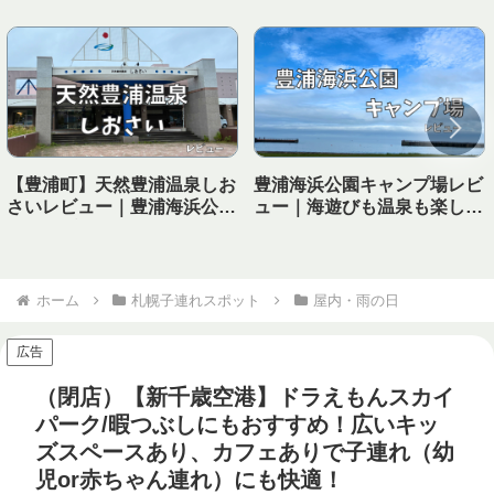
【豊浦町】天然豊浦温泉しお
豊浦海浜公園キャンプ場レビ
さいレビュー｜豊浦海浜公園
ュー｜海遊びも温泉も楽しめ
キャンプ場から徒歩で行ける
る！子連れにおすすめの海キ
温泉！
ャンプ場
ホーム
札幌子連れスポット
屋内・雨の日
広告
（閉店）【新千歳空港】ドラえもんスカイ
パーク/暇つぶしにもおすすめ！広いキッ
ズスペースあり、カフェありで子連れ（幼
児or赤ちゃん連れ）にも快適！