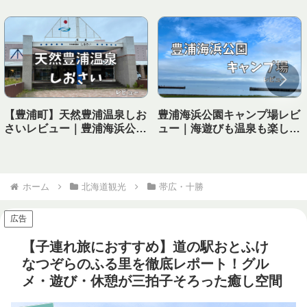
【豊浦町】天然豊浦温泉しお
豊浦海浜公園キャンプ場レビ
さいレビュー｜豊浦海浜公園
ュー｜海遊びも温泉も楽しめ
キャンプ場から徒歩で行ける
る！子連れにおすすめの海キ
温泉！
ャンプ場
ホーム
北海道観光
帯広・十勝
広告
【子連れ旅におすすめ】道の駅おとふけ
なつぞらのふる里を徹底レポート！グル
メ・遊び・休憩が三拍子そろった癒し空間