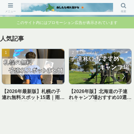
「行ってよかった」「準備して正解」 家族のお出かけ前の“不安”を“安心”に変
えるブログです。
メニュー
検索
このサイト内にはプロモーション広告が表示されています
人気記事
【2026年最新版】札幌の子
【2026年版】北海道の子連
連れ無料スポット15選｜雨の
れキャンプ場おすすめ10選｜
日OK・公園・室内遊び場ま
遊具あり＆温泉・シャワー付
とめ【1日遊べる】
き【実体験レビュー】