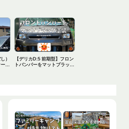
ぼし）
【デリカD:5 前期型】フロン
ケーキ
トバンパーをマットブラック
茶がう
塗装！部品を外さずDIYでイ
すめの
メチェンする方法を徹底解説