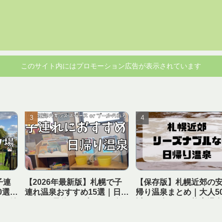
このサイト内にはプロモーション広告が表示されています
子連
【2026年最新版】札幌で子
【保存版】札幌近郊の
0選｜
連れ温泉おすすめ15選｜日帰
帰り温泉まとめ｜大人50
ワー付
りOK・予約可・赤ちゃん歓
以下で楽しめる格安温
迎まとめ