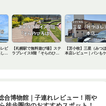
場レビ
【札幌駅で無料遊び場】ステ
【苫小牧】三星（みつ
楽しめ
ラプレイス9階「そらのひろ
本店レビュー｜パンも
の海キ
ば」をレビュー！買い物つい
も楽しめる！無料の紅
でに子どもが遊べる穴場スポ
れしい子連れにもおす
ット
お店
総合博物館｜子連れレビュー！雨や
ら徒歩圏内のおすすめスポット！