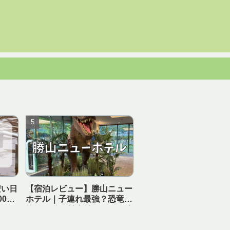
安い日
【宿泊レビュー】勝山ニュー
0円
ホテル｜子連れ最強？恐竜博
泉
物館10分の神立地ホテルを本
音解説