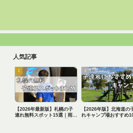
人気記事
【2026年最新版】札幌の子
【2026年版】北海道の
連れ無料スポット15選｜雨の
れキャンプ場おすすめ1
日OK・公園・室内遊び場ま
遊具あり＆温泉・シャ
とめ【1日遊べる】
き【実体験レビュー】