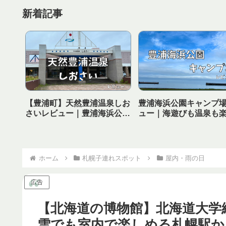
新着記事
【豊浦町】天然豊浦温泉しお
豊浦海浜公園キャンプ
さいレビュー｜豊浦海浜公園
ュー｜海遊びも温泉も
キャンプ場から徒歩で行ける
る！子連れにおすすめ
温泉！
ャンプ場
ホーム
札幌子連れスポット
屋内・雨の日
広告
【北海道の博物館】北海道大学
雪でも室内で楽しめる札幌駅か