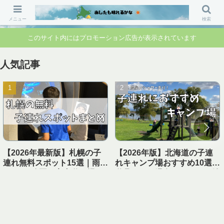
「行ってよかった」「準備して正解」 家族のお出かけ前の“不安”を“安心”に変
えるブログです。
メニュー
検索
このサイト内にはプロモーション広告が表示されています
人気記事
【2026年最新版】札幌の子
【2026年版】北海道の子連
連れ無料スポット15選｜雨の
れキャンプ場おすすめ10選｜
日OK・公園・室内遊び場ま
遊具あり＆温泉・シャワー付
とめ【1日遊べる】
き【実体験レビュー】