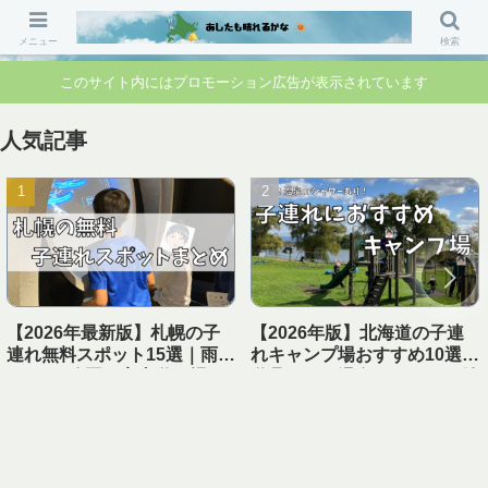
「行ってよかった」「準備して正解」 家族のお出かけ前の“不安”を“安心”に変
えるブログです。
メニュー
検索
このサイト内にはプロモーション広告が表示されています
人気記事
【2026年最新版】札幌の子
【2026年版】北海道の子連
連れ無料スポット15選｜雨の
れキャンプ場おすすめ10選｜
日OK・公園・室内遊び場ま
遊具あり＆温泉・シャワー付
とめ【1日遊べる】
き【実体験レビュー】