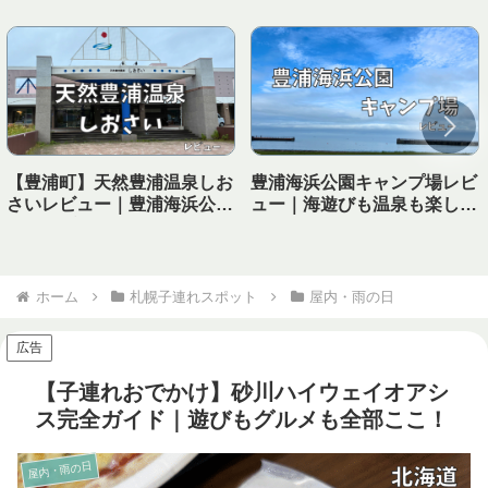
【豊浦町】天然豊浦温泉しお
豊浦海浜公園キャンプ場レビ
さいレビュー｜豊浦海浜公園
ュー｜海遊びも温泉も楽しめ
キャンプ場から徒歩で行ける
る！子連れにおすすめの海キ
温泉！
ャンプ場
ホーム
札幌子連れスポット
屋内・雨の日
広告
【子連れおでかけ】砂川ハイウェイオアシ
ス完全ガイド｜遊びもグルメも全部ここ！
屋内・雨の日