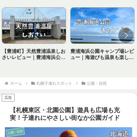
【豊浦町】天然豊浦温泉しお
豊浦海浜公園キャンプ場レビ
さいレビュー｜豊浦海浜公園
ュー｜海遊びも温泉も楽しめ
キャンプ場から徒歩で行ける
る！子連れにおすすめの海キ
温泉！
ャンプ場
ホーム
札幌子連れスポット
公園・自然
広告
【札幌東区・北園公園】遊具も広場も充
実！子連れにやさしい街なか公園ガイド
公園・自然