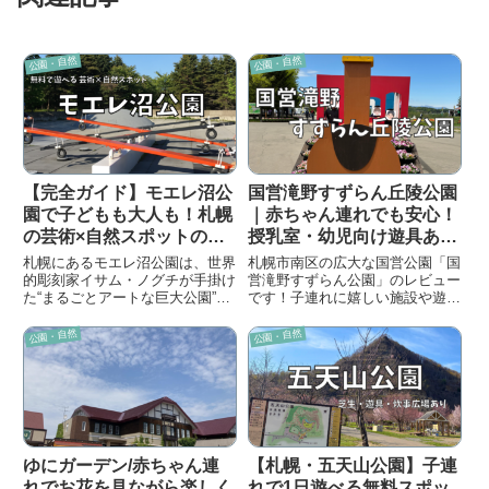
公園・自然
公園・自然
【完全ガイド】モエレ沼公
国営滝野すずらん丘陵公園
園で子どもも大人も！札幌
｜赤ちゃん連れでも安心！
の芸術×自然スポットの楽
授乳室・幼児向け遊具あ
しみ方
り！子連れで1日中楽しめ
札幌にあるモエレ沼公園は、世界
札幌市南区の広大な国営公園「国
る札幌市南区のお出掛けス
的彫刻家イサム・ノグチが手掛け
営滝野すずらん公園」のレビュー
た“まるごとアートな巨大公園”広
です！子連れに嬉しい施設や遊び
ポット
さはなんと、東京ドーム40個
場を中心に紹介しています
分！
公園・自然
公園・自然
ゆにガーデン/赤ちゃん連
【札幌・五天山公園】子連
れでお花を見ながら楽しく
れで1日遊べる無料スポッ