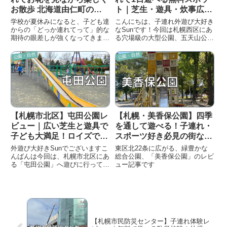
お散歩 北海道由仁町のバ
ト｜芝生・遊具・炊事広場
ラやコキアで有名なフラワ
あり！
学校が夏休みになると、子ども達
こんにちは、子連れ外遊び大好き
ーガーデンです
からの「どっか連れてって」的な
なSunです！今回は札幌西区にあ
期待の眼差しが強くなってきます
る穴場級の大型公園、五天山公園
よねｗそんなときは、「あしたも
をご紹介します✔ 広い芝生での
晴れるかな（当ブログ）」におま
びのび遊べる✔ 遊具・パークゴ
公園・自然
公園・自然
かせっ！！Sunでございますこん
ルフ・炊事広場あり✔ 無料で1日
ばんはｗさて今回は、赤ちゃんと
過ごせると、ファミリーにはかな
一緒に楽しく美しいフラワーガ...
り優秀なスポットです実際に...
【札幌市北区】屯田公園レ
【札幌・美香保公園】四季
ビュー｜広い芝生と遊具で
を通して遊べる！子連れ・
子ども大満足！ロイズで休
スポーツ好き必見の街なか
憩もできるおすすめ公園
オアシス
外遊び大好きSunでございますこ
東区北22条に広がる、緑豊かな
んばんは今回は、札幌市北区にあ
総合公園、「美香保公園」のレビ
る「屯田公園」へ遊びに行ってき
ュー記事です
ました実際に行ってみると、かな
り広々！遊具でしっかり遊べるの
はもちろん、芝生エリアもあるの
で、のんびり過ごしやすい公園で
したしかも個人的に良かったの...
【札幌市民防災センター】子連れ体験レ