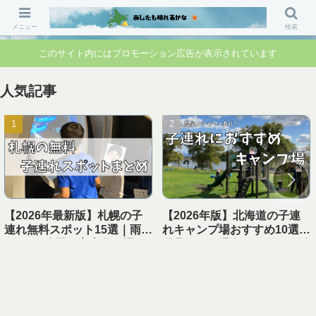
「行ってよかった」「準備して正解」 家族のお出かけ前の“不安”を“安心”に変
えるブログです。
メニュー
検索
このサイト内にはプロモーション広告が表示されています
人気記事
【2026年最新版】札幌の子
【2026年版】北海道の子連
連れ無料スポット15選｜雨の
れキャンプ場おすすめ10選｜
日OK・公園・室内遊び場ま
遊具あり＆温泉・シャワー付
とめ【1日遊べる】
き【実体験レビュー】