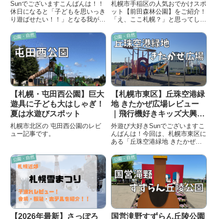
広場が魅力！
Sunでございますこんばんは！！
札幌市手稲区の人気おでかけスポ
休日になると「子どもを思いっき
ット【前田森林公園】をご紹介！
り遊ばせたい！！」となる我が家
「え、ここ札幌？」と思ってしま
今回は札幌市手稲区にある【明日
うほどのヨーロピアンな風景で
風公園】へ行ってきました！明日
す！
公園・自然
公園・自然
風公園は、札幌市手稲区明日風エ
リアにある比較的大きめの公園で
す遊具エリアと芝生広場がしっ...
【札幌・屯田西公園】巨大
【札幌市東区】丘珠空港緑
遊具に子ども大はしゃぎ！
地 きたかぜ広場レビュー
夏は水遊びスポット
｜飛行機好きキッズ大興
奮！無料で遊べる開放感た
札幌市北区の 屯田西公園のレビ
外遊び大好きSunでございますこ
っぷり公園
ュー記事です。
んばんは！今回は、札幌市東区に
ある「丘珠空港緑地 きたかぜ広
場」へ遊びに行ってきました♪丘
珠空港の近くにある、広々とした
公園・自然
公園・自然
緑地公園で大型遊具や芝生広場が
あり、思いっきり体を動かせるの
が魅力ですさらに、飛行機が見...
【2026年最新】さっぽろ
国営滝野すずらん丘陵公園