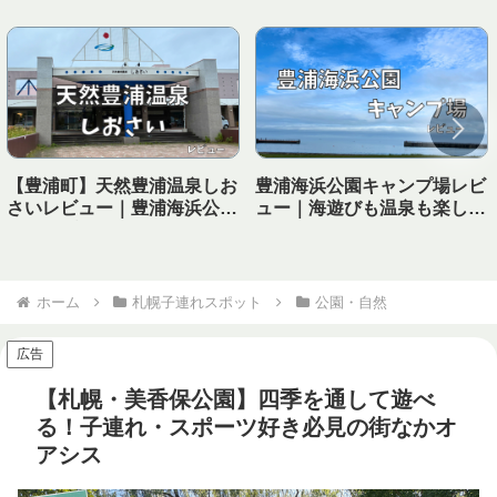
【豊浦町】天然豊浦温泉しお
豊浦海浜公園キャンプ場レビ
さいレビュー｜豊浦海浜公園
ュー｜海遊びも温泉も楽しめ
キャンプ場から徒歩で行ける
る！子連れにおすすめの海キ
温泉！
ャンプ場
ホーム
札幌子連れスポット
公園・自然
広告
【札幌・美香保公園】四季を通して遊べ
る！子連れ・スポーツ好き必見の街なかオ
アシス