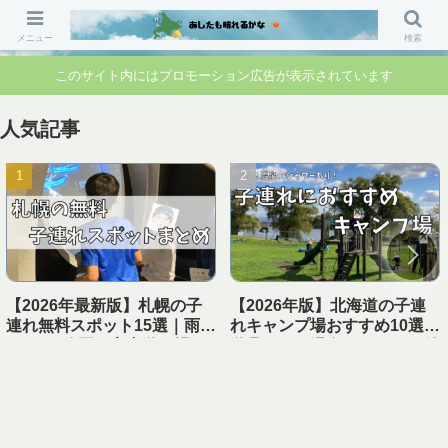
「行ってよかった」「準備して正解」 家族のお出かけ前の“不安”を“安心”に変
えるブログです。
メニュー
検索
このサイト内にはプロモーション広告が表示されています
人気記事
【2026年最新版】札幌の子
【2026年版】北海道の子連
連れ無料スポット15選｜雨の
れキャンプ場おすすめ10選｜
日OK・公園・室内遊び場ま
遊具あり＆温泉・シャワー付
とめ【1日遊べる】
き【実体験レビュー】